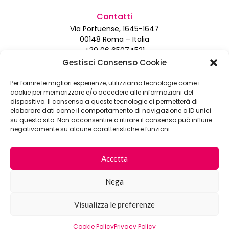
Contatti
Via Portuense, 1645-1647
00148 Roma – Italia
+39 06 65074521
info@romainternationalestetica.it
Gestisci Consenso Cookie
Per fornire le migliori esperienze, utilizziamo tecnologie come i
Certificato da
cookie per memorizzare e/o accedere alle informazioni del
dispositivo. Il consenso a queste tecnologie ci permetterà di
elaborare dati come il comportamento di navigazione o ID unici
su questo sito. Non acconsentire o ritirare il consenso può influire
negativamente su alcune caratteristiche e funzioni.
Accetta
Nega
Fiera Roma Srl con Socio Unico, Via Portuense 1645-1647, 00148 Roma – Loc.
Ponte Galeria – P.I. 07540411001
Visualizza le preferenze
Società soggetta a direzione e coordinamento di Investimenti S.p.A –
Cookie
–
Privacy Policy
Cookie Policy
Privacy Policy