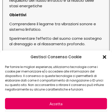
riequilibrio del flusso linfatico e al rilascio delle
stasi energetiche
Obiettivi
Comprendere il legame tra vibrazioni sonore e
sistema linfatico.
Sperimentare l’effetto del suono come sostegno
al drenaggio e al rilassamento profondo.
Offrire strumenti innovativi e integrativi agli
Gestisci Consenso Cookie
operatori del benessere.
Per fornire le migliori esperienze, utilizziamo tecnologie come i
cookie per memorizzare e/o accedere alle informazioni del
dispositivo. Il consenso a queste tecnologie ci permetterà di
elaborare dati come il comportamento di navigazione o ID unici
su questo sito. Non acconsentire o ritirare il consenso può influire
negativamente su alcune caratteristiche e funzioni.
Accetta
← BACK HOME