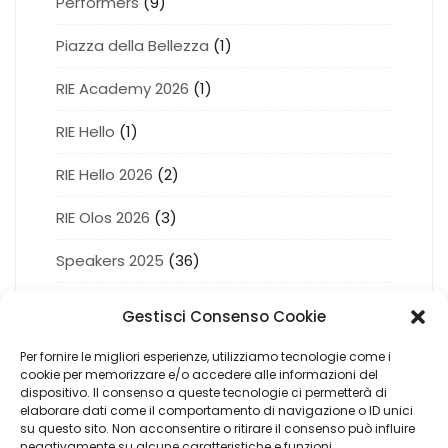
Performers
(9)
Piazza della Bellezza
(1)
RIE Academy 2026
(1)
RIE Hello
(1)
RIE Hello 2026
(2)
RIE Olos 2026
(3)
Speakers 2025
(36)
Succede a RIE 2026
(5)
Gestisci Consenso Cookie
Totem Nail
(2)
Per fornire le migliori esperienze, utilizziamo tecnologie come i
cookie per memorizzare e/o accedere alle informazioni del
Totem Olos
(3)
dispositivo. Il consenso a queste tecnologie ci permetterà di
elaborare dati come il comportamento di navigazione o ID unici
su questo sito. Non acconsentire o ritirare il consenso può influire
Totem Succede
(6)
negativamente su alcune caratteristiche e funzioni.