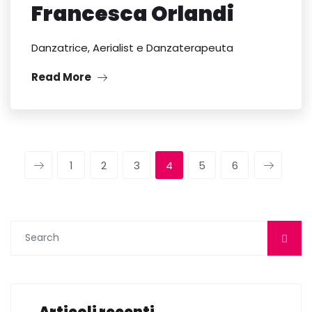
Francesca Orlandi
Danzatrice, Aerialist e Danzaterapeuta
Read More
1
2
3
4
5
6
Articoli recenti