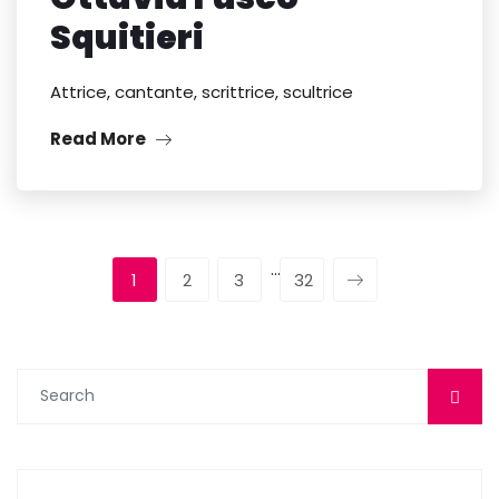
Squitieri
Attrice, cantante, scrittrice, scultrice
Read More
…
1
2
3
32