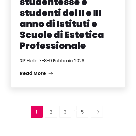
studentesse e
studenti del II e III
anno di Istituti e
Scuole di Estetica
Professionale
RIE Hello 7-8-9 Febbraio 2026
Read More
…
1
2
3
5